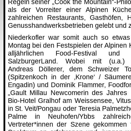
Regeln seiner „Cook the Mountain“-Philo
als der Vorreiter einer Alpinen Küch
zahlreichen Restaurants, Gasthöfen, 
Genusshandwerksbetrieben gelebt und ze
Niederkofler war somit auch so etwas
Montag bei den Festspielen der Alpinen
alljährlichen Food-Festival und
SalzburgerLand. Wobei mit (u.a.) F
Andreas Döllerer, dem Schweizer 
(Spitzenkoch in der ‚Krone‘ / Säumer
Engadin) und Dominik Flammer, Foodfor
„Gault Millau Newcomerin des Jahres
Bio-Hotel Gralhof am Weissensee, Vitu
in St. Veit/Pongau oder Teresia Palmetz
Palme in Neuhofen/Ybbs zahlreic
Vertreter*innen der Szene gekommen w